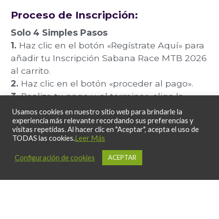
Proceso de Inscripción:
Solo 4 Simples Pasos
1.
Haz clic en el botón «Regístrate Aquí» para
añadir tu Inscripción Sabana Race MTB 2026
al carrito.
2.
Haz clic en el botón «proceder al pago».
3.
Realiza tu pago y, al terminar, elige la
opción «Regresar al sitio de la tienda».
Usamos cookies en nuestro sitio web para brindarle la
4.
Tu pago será validado y a tu correo
experiencia más relevante recordando sus preferencias y
visitas repetidas. Al hacer clic en "Aceptar", acepta el uso de
registrado llegará un email con las
TODAS las cookies.
Leer Más
instrucciones para finalizar tu inscripción.
Configuración de cookies
ACEPTAR
REGÍSTRATE AQUÍ